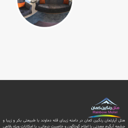
هتل آپارتمان رنگین کمان در دامنه زیبای قله دماوند با طبیعتی بکر و زیبا و
چشمه آبگرم معدنی با املاح گوناگون و خاصیت درمانی، با امکانات ویژه رفاهی